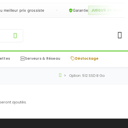
meilleur prix grossiste
Garantie
sur
JUSQU'À 36 MOIS
ettes
Serveurs & Réseau
Déstockage
Option: 512 SSD 8 Go
 seront ajoutés.