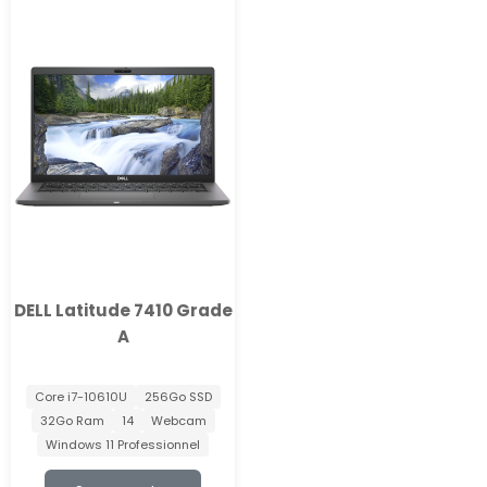
DELL Latitude 7410 Grade
A
Core i7-10610U
256Go SSD
32Go Ram
14
Webcam
Windows 11 Professionnel