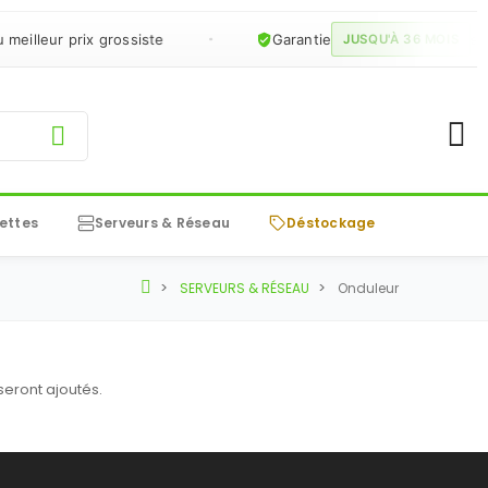
eilleur prix grossiste
Garantie
sur 
JUSQU'À 36 MOIS
ettes
Serveurs & Réseau
Déstockage
SERVEURS & RÉSEAU
Onduleur
 seront ajoutés.