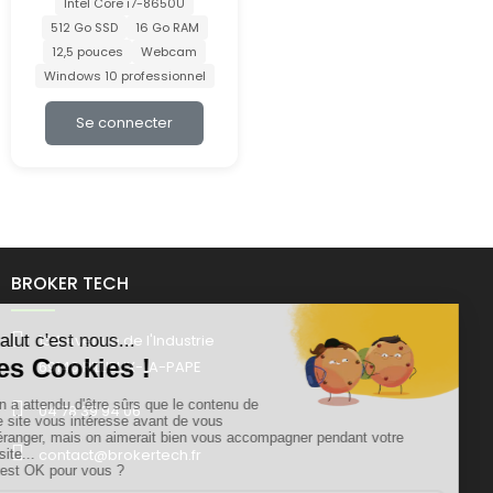
Intel Core i7-8650U
512 Go SSD
16 Go RAM
12,5 pouces
Webcam
Windows 10 professionnel
Se connecter
BROKER TECH
134 Avenue de l'Industrie
69140 RILLIEUX-LA-PAPE
04 78 39 94 06
contact@brokertech.fr