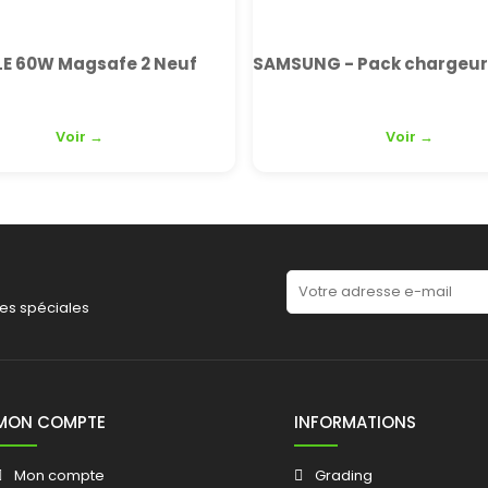
SAMSUNG - Pack chargeur et prise secteur - Neuf
Neuf sans boît
Voir →
Voir →
es spéciales
MON COMPTE
INFORMATIONS
Mon compte
Grading