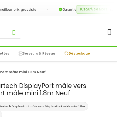
ur prix grossiste
Garantie
sur le re
JUSQU'À 36 MOIS
ettes
Serveurs & Réseau
Déstockage
Port mâle mini 1.8m Neuf
rtech DisplayPort mâle vers
rt mâle mini 1.8m Neuf
tartech DisplayPort mâle vers DisplayPort mâle mini 1.8m