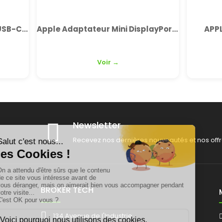
Apple Adaptateur Mini DisplayPort vers VGA
APPLE 60W Magsafe 2 Neuf
Voir →
Newsletter
Recevez nos dernières nouveautés et nos offr
BROKER TECH
134 Avenue de l'Industrie