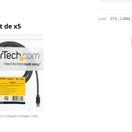
STA_CABM_
UGS: