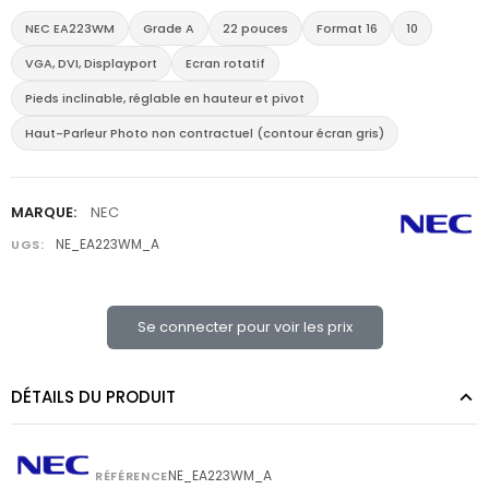
NEC EA223WM
Grade A
22 pouces
Format 16
10
VGA, DVI, Displayport
Ecran rotatif
Pieds inclinable, réglable en hauteur et pivot
Haut-Parleur Photo non contractuel (contour écran gris)
MARQUE:
NEC
NE_EA223WM_A
UGS:
Se connecter pour voir les prix
DÉTAILS DU PRODUIT
NE_EA223WM_A
RÉFÉRENCE