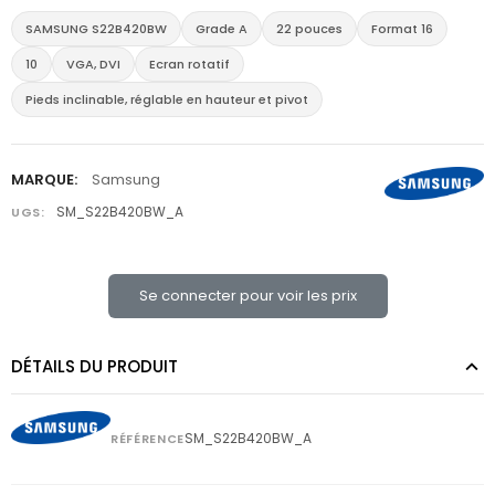
SAMSUNG S22B420BW
Grade A
22 pouces
Format 16
10
VGA, DVI
Ecran rotatif
Pieds inclinable, réglable en hauteur et pivot
MARQUE:
Samsung
SM_S22B420BW_A
UGS:
Se connecter pour voir les prix
DÉTAILS DU PRODUIT
SM_S22B420BW_A
RÉFÉRENCE