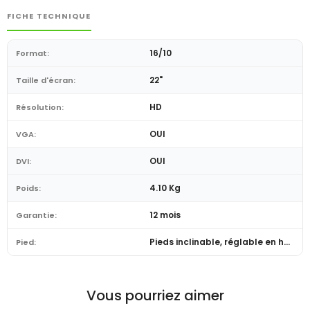
FICHE TECHNIQUE
16/10
Format:
22"
Taille d'écran:
HD
Résolution:
OUI
VGA:
OUI
DVI:
4.10 Kg
Poids:
12 mois
Garantie:
Pieds inclinable, réglable en hauteur et pivot
Pied:
Vous pourriez aimer