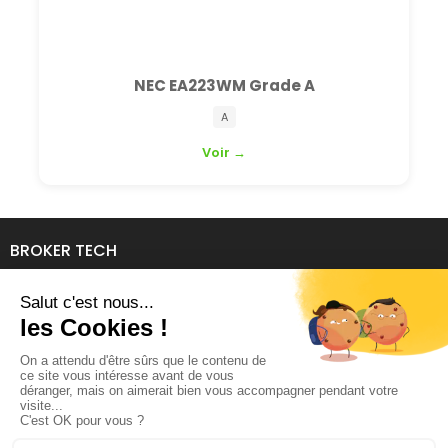
NEC EA223WM Grade A
A
Voir →
BROKER TECH
134 Avenue de l'Industrie
69140 RILLIEUX-LA-PAPE
04 78 39 94 06
contact@brokertech.fr