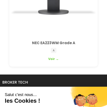
NEC EA223WM Grade A
A
Voir →
BROKER TECH
134 Avenue de l'Industrie
69140 RILLIEUX-LA-PAPE