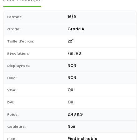
FICHE TECHNIQUE
16/9
Format:
Grade A
Grade:
22"
Taille d'écran:
Full HD
Résolution:
NON
DisplayPort:
NON
HDMI:
OUI
VGA:
OUI
DVI:
2.48 KG
Poids:
Noir
Couleurs:
Pied inclinable
Pied: