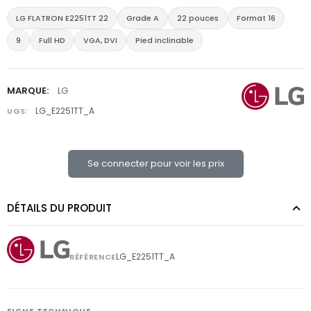
LG FLATRON E2251TT 22
Grade A
22 pouces
Format 16
9
Full HD
VGA, DVI
Pied inclinable
MARQUE:
LG
LG_E2251TT_A
UGS:
Se connecter pour voir les prix
DÉTAILS DU PRODUIT
LG_E2251TT_A
RÉFÉRENCE