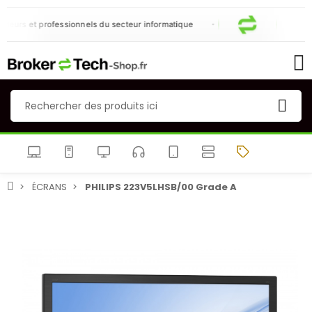
urs et professionnels du secteur informatique
N
ÉCRANS
PHILIPS 223V5LHSB/00 Grade A