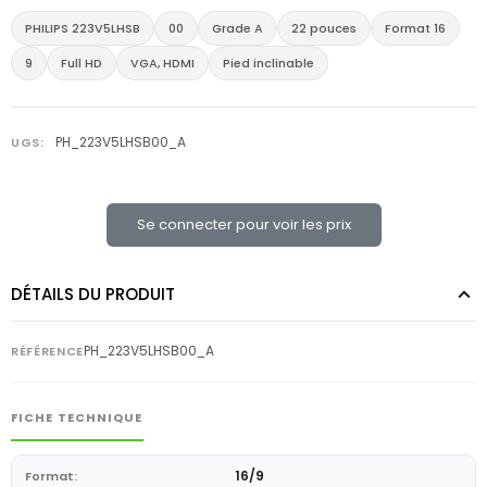
PHILIPS 223V5LHSB
00
Grade A
22 pouces
Format 16
9
Full HD
VGA, HDMI
Pied inclinable
PH_223V5LHSB00_A
UGS:
Se connecter pour voir les prix
DÉTAILS DU PRODUIT
PH_223V5LHSB00_A
RÉFÉRENCE
FICHE TECHNIQUE
16/9
Format: