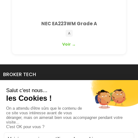
NEC EA223WM Grade A
A
Voir →
BROKER TECH
134 Avenue de l'Industrie
69140 RILLIEUX-LA-PAPE
04 78 39 94 06
contact@brokertech.fr
MON COMPTE