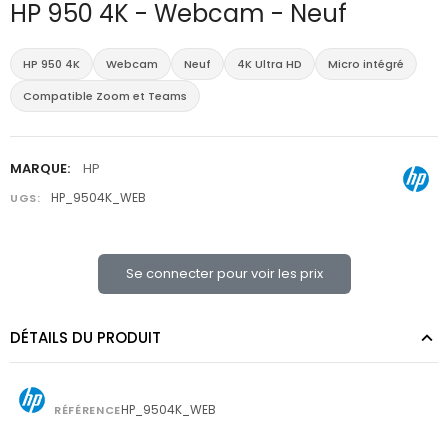
HP 950 4K - Webcam - Neuf
HP 950 4K
Webcam
Neuf
4K Ultra HD
Micro intégré
Compatible Zoom et Teams
MARQUE:
HP
HP_9504K_WEB
UGS:
Se connecter pour voir les prix
DÉTAILS DU PRODUIT
HP_9504K_WEB
RÉFÉRENCE