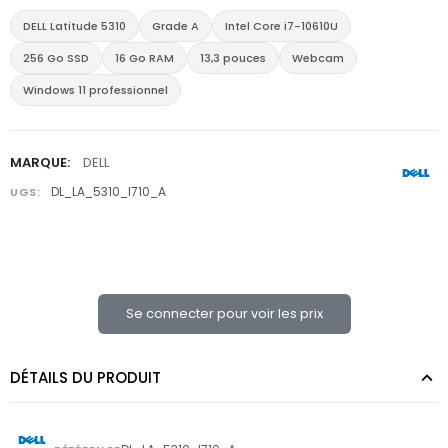
DELL Latitude 5310
Grade A
Intel Core i7-10610U
256 Go SSD
16 Go RAM
13,3 pouces
Webcam
Windows 11 professionnel
MARQUE:
DELL
DL_LA_5310_I710_A
UGS:
Se connecter pour voir les prix
DÉTAILS DU PRODUIT