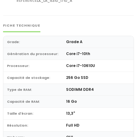
DL_LA_5310_I710_A
RÉFÉRENCE
FICHE TECHNIQUE
Grade A
Grade:
Core i7-10th
Génération du processeur:
Core i7-10610U
Processeur:
256 Go SSD
Capacité de stockage:
SODIMM DDR4
Type de RAM:
16 Go
Capacité de RAM:
13,3"
Taille d'écran:
Full HD
Résolution: