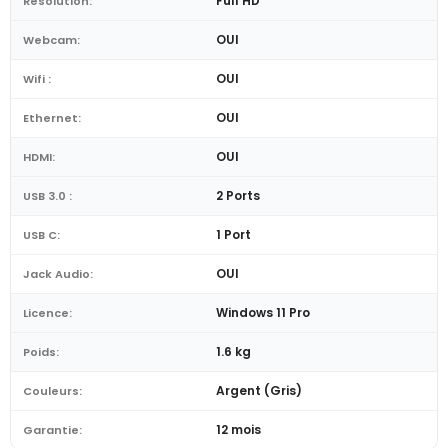
Full HD
Résolution:
OUI
Webcam:
OUI
Wifi :
OUI
Ethernet:
OUI
HDMI:
2 Ports
USB 3.0 :
1 Port
USB C:
OUI
Jack Audio:
Windows 11 Pro
Licence:
1.6 kg
Poids:
Argent (Gris)
Couleurs:
12 mois
Garantie: