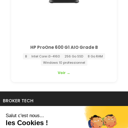
roOne 600 G1 AIO Grade B
HP 
Core i3-4160
256 Go SSD
8 Go RAM
A
Int
Windows 10 professionnel
Voir →
BROKER TECH
134 Avenue de l'Industrie
69140 RILLIEUX-LA-PAPE