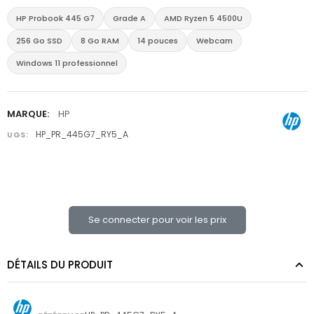
HP Probook 445 G7
Grade A
AMD Ryzen 5 4500U
256 Go SSD
8 Go RAM
14 pouces
Webcam
Windows 11 professionnel
MARQUE:
HP
HP_PR_445G7_RY5_A
UGS:
Se connecter pour voir les prix
DÉTAILS DU PRODUIT