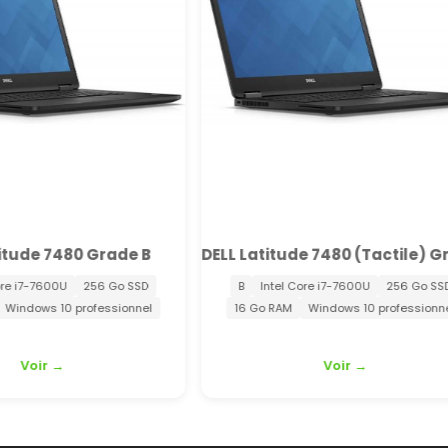
DELL Latitude 7480 (Tactile) Grade B
DELL Latitude 5414 Rugge
tel Core i7-7600U
256 Go SSD
B
Intel Core i5-6300U
256 
 RAM
Windows 10 professionnel
8 Go RAM
Windows 10 profess
Voir →
Voir →