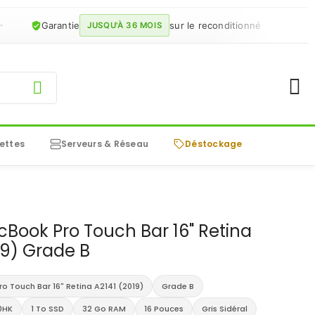
Garantie
sur le reconditionné
JUSQU'À 36 MOIS
E
ettes
Serveurs & Réseau
Déstockage
Book Pro Touch Bar 16" Retina
19) Grade B
o Touch Bar 16" Retina A2141 (2019)
Grade B
80HK
1 To SSD
32 Go RAM
16 Pouces
Gris Sidéral