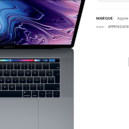
MARQUE:
Apple
APPR192141
UGS: