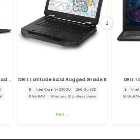
d Grade B
DELL Latitude 7290 Grade B
LEN
Go SSD
B
Intel Core i7-8650U
512 Go SSD
ionnel
16 Go RAM
Windows 10 professionnel
Voir →