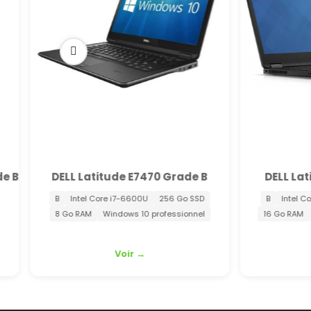
de B
DELL Latitude 7480 Grade B
 SSD
B
Intel Core i7-7600U
256 Go SSD
B
In
nnel
16 Go RAM
Windows 10 professionnel
16 Go
Voir →