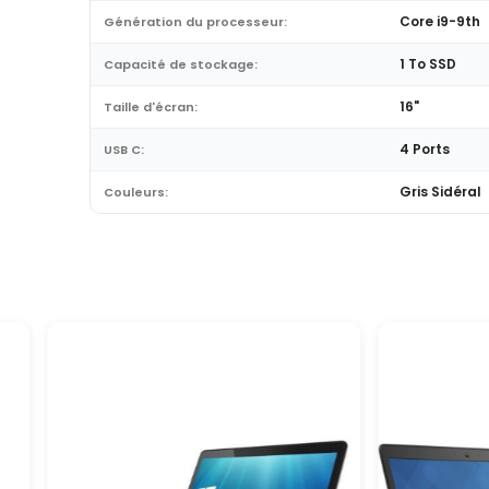
Core i9-9th
Génération du processeur:
1 To SSD
Capacité de stockage:
16"
Taille d'écran:
4 Ports
USB C:
Gris Sidéral
Couleurs: