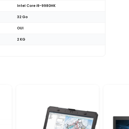
Intel Core i9-9980HK
32 Go
OUI
2 KG