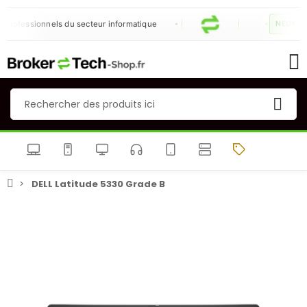
rofessionnels du secteur informatique
NEUF & R
DELL Latitude 5330 Grade B