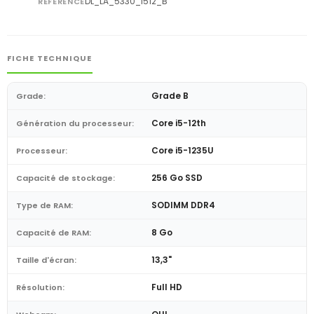
DL_LA_5330_I512_B
RÉFÉRENCE
FICHE TECHNIQUE
Grade B
Grade:
Core i5-12th
Génération du processeur:
Core i5-1235U
Processeur:
256 Go SSD
Capacité de stockage:
SODIMM DDR4
Type de RAM:
8 Go
Capacité de RAM:
13,3"
Taille d'écran:
Full HD
Résolution: