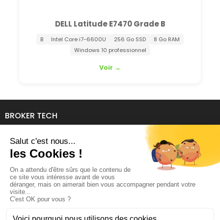
DELL Latitude E7470 Grade B
B
Intel Core i7-6600U
256 Go SSD
8 Go RAM
Windows 10 professionnel
Voir →
BROKER TECH
134 Avenue de l'Industrie
69140 RILLIEUX-LA-PAPE
04 78 39 94 06
contact@brokertech.fr
MON COMPTE