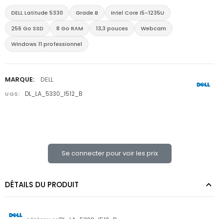
DELL Latitude 5330
Grade B
Intel Core i5-1235U
256 Go SSD
8 Go RAM
13,3 pouces
Webcam
Windows 11 professionnel
MARQUE:
DELL
DL_LA_5330_I512_B
UGS:
Se connecter pour voir les prix
DÉTAILS DU PRODUIT