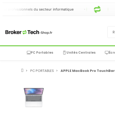
professionnels du secteur informatique
PC Portables
Unités Centrales
Écr
PC PORTABLES
APPLE MacBook Pro TouchBar 1