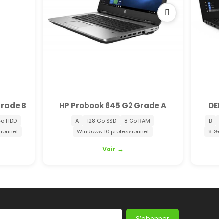
rade B
HP Probook 645 G2 Grade A
DE
Go HDD
A
128 Go SSD
8 Go RAM
B
ionnel
Windows 10 professionnel
8 G
Voir →
S’abonner