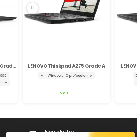
DELL Latitude 7480 (Tactile) Grade B
LENOVO Thinkpad A275 Grade A
LENOV
 SSD
A
Windows 10 professionnel
onnel
Voir →
Newsletter