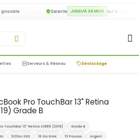
siste
Garantie
sur le reconditionné
JUSQU'À 36 MOIS
ettes
Serveurs & Réseau
Déstockage
Book Pro TouchBar 13" Retina
19) Grade B
o TouchBar 13" Retina A1989 (2019)
Grade B
9U
512Go SSD
16 Go RAM
13 Pouces
Argent