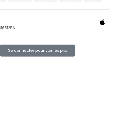
516512BA
Se connecter pour voir les prix