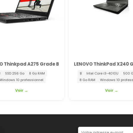
O Thinkpad A275 Grade B
LENOVO ThinkPad X240 G
B
SSD 256 Go
8 Go RAM
B
Intel Core i3-4010U
500 
Windows 10 professionnel
8 Go RAM
Windows 10 profess
Voir →
Voir →