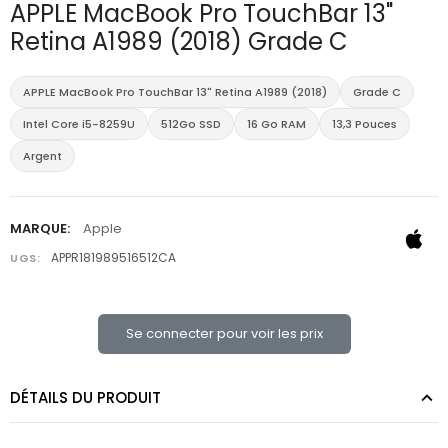
APPLE MacBook Pro TouchBar 13"
Retina A1989 (2018) Grade C
APPLE MacBook Pro TouchBar 13" Retina A1989 (2018)
Grade C
Intel Core i5-8259U
512Go SSD
16 Go RAM
13,3 Pouces
Argent
MARQUE:
Apple
APPR181989516512CA
UGS:
Se connecter pour voir les prix
DÉTAILS DU PRODUIT