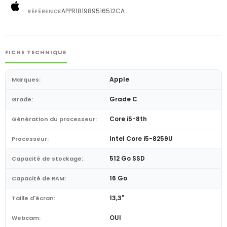
APPR181989516512CA
RÉFÉRENCE
FICHE TECHNIQUE
Apple
Marques:
Grade C
Grade:
Core i5-8th
Génération du processeur:
Intel Core i5-8259U
Processeur:
512 Go SSD
Capacité de stockage:
16 Go
Capacité de RAM:
13,3"
Taille d'écran:
OUI
Webcam: