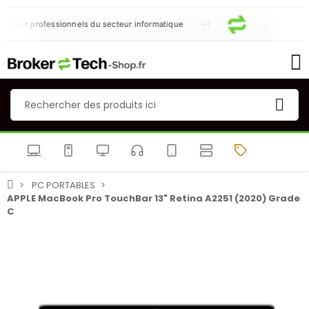
rs et professionnels du secteur informatique
NEU
PC PORTABLES
APPLE MacBook Pro TouchBar 13" Retina A2251 (2020) Grade
C