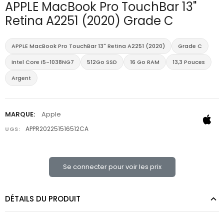
APPLE MacBook Pro TouchBar 13"
Retina A2251 (2020) Grade C
APPLE MacBook Pro TouchBar 13" Retina A2251 (2020)
Grade C
Intel Core i5-1038NG7
512Go SSD
16 Go RAM
13,3 Pouces
Argent
MARQUE:
Apple
APPR202251516512CA
UGS:
Se connecter pour voir les prix
DÉTAILS DU PRODUIT