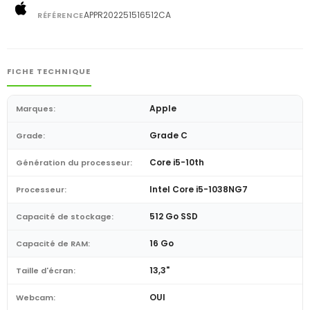
APPR202251516512CA
RÉFÉRENCE
FICHE TECHNIQUE
Apple
Marques:
Grade C
Grade:
Core i5-10th
Génération du processeur:
Intel Core i5-1038NG7
Processeur:
512 Go SSD
Capacité de stockage:
16 Go
Capacité de RAM:
13,3"
Taille d'écran:
OUI
Webcam: