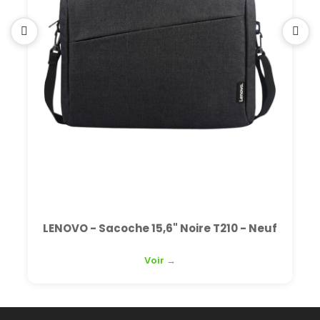
- Sacoche 15,6" Noire T210 - Neuf
HP
Voir →