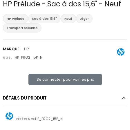
HP Prélude - Sac à dos 15,6" - Neuf
HP Prélude
Sac à dos 15,6"
Neuf
Léger
Transport sécurisé
MARQUE:
HP
HP_PRG2_15P_N
UGS:
Se connecter pour voir les prix
DÉTAILS DU PRODUIT
HP_PRG2_15P_N
RÉFÉRENCE