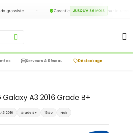
rossiste
Garantie
sur le recondition
JUSQU'À 36 MOIS
ettes
Serveurs & Réseau
Déstockage
Galaxy A3 2016 Grade B+
A3 2016
Grade B+
16Go
Noir