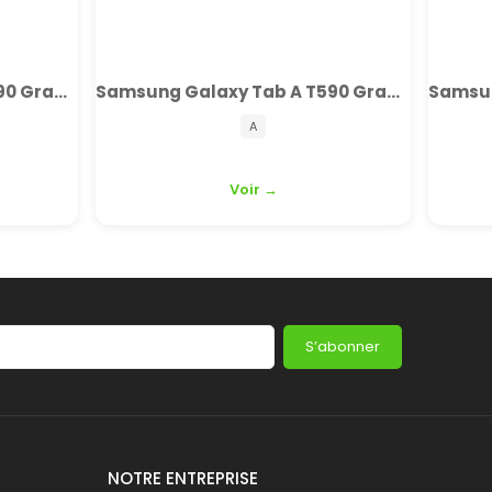
Samsung Galaxy Tab A T590 Grade B+
Samsung Galaxy Tab A T590 Grade A
A
Voir →
S’abonner
NOTRE ENTREPRISE