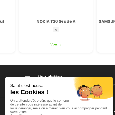
euf
NOKIA T20 Grade A
SAMSUN
A
Voir →
Newsletter
Recevez nos dernières nouveautés et nos offr
BROKER TECH