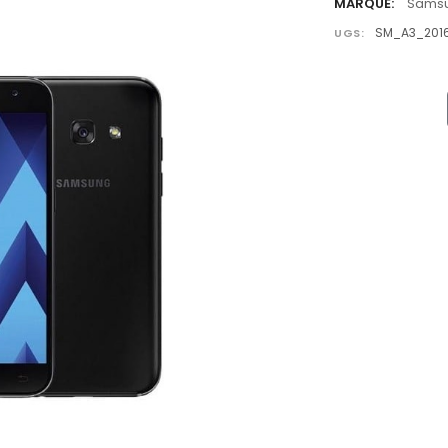
MARQUE:
Sams
SM_A3_201
UGS: