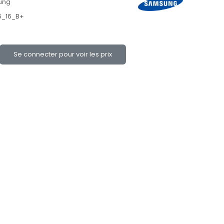
ung
6_16_B+
Se connecter pour voir les prix