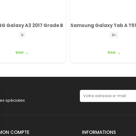
G Galaxy A3 2017 Grade B
B
B+
Voir →
Voir →
es spéciales
MON COMPTE
INFORMATIONS