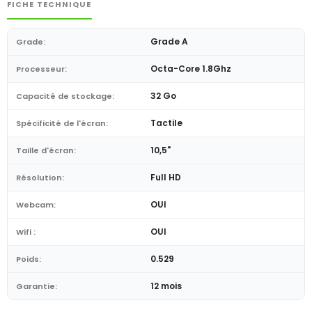
FICHE TECHNIQUE
Grade A
Grade:
Octa-Core 1.8Ghz
Processeur:
32 Go
Capacité de stockage:
Tactile
Spécificité de l'écran:
10,5"
Taille d'écran:
Full HD
Résolution:
OUI
Webcam:
OUI
Wifi :
0.529
Poids:
12 mois
Garantie: