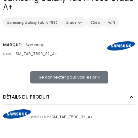
A+
Samsung Galaxy Tab A T590
Grade A+
32Go
Wifi
MARQUE:
Samsung
SM_TAB_T590_32_A+
UGS:
Se connecter pour voir les prix
DÉTAILS DU PRODUIT
SM_TAB_T590_32_A+
RÉFÉRENCE