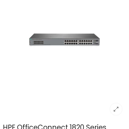
HPE OfficeConnect 1820 Series