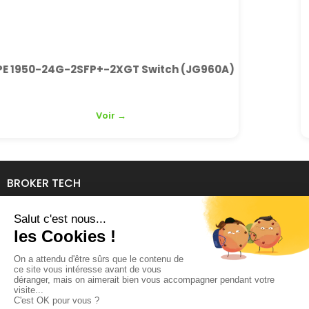
h (JG960A)
TP-Link TL-SG1048 Gra
A
Voir →
BROKER TECH
134 Avenue de l'Industrie
69140 RILLIEUX-LA-PAPE
04 78 39 94 06
contact@brokertech.fr