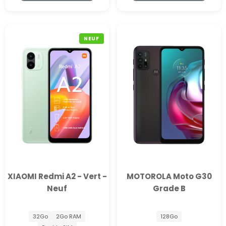
NEUF
XIAOMI Redmi A2 - Vert -
MOTOROLA Moto G30
Neuf
Grade B
32Go
2Go RAM
128Go