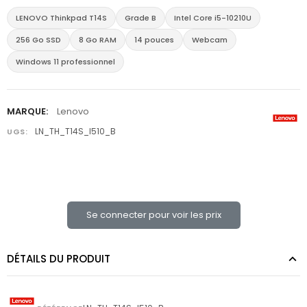
LENOVO Thinkpad T14S
Grade B
Intel Core i5-10210U
256 Go SSD
8 Go RAM
14 pouces
Webcam
Windows 11 professionnel
MARQUE:
Lenovo
LN_TH_T14S_I510_B
UGS:
Se connecter pour voir les prix
DÉTAILS DU PRODUIT