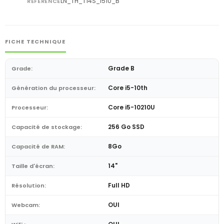
LN_TH_T14S_I510_B
RÉFÉRENCE
FICHE TECHNIQUE
Grade B
Grade:
Core i5-10th
Génération du processeur:
Core i5-10210U
Processeur:
256 Go SSD
Capacité de stockage:
8Go
Capacité de RAM:
14"
Taille d'écran:
Full HD
Résolution:
OUI
Webcam: