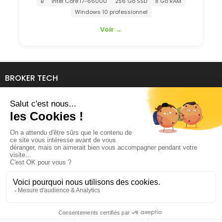
B
Intel Core i7-6600U
256 Go SSD
8 Go RAM
Windows 10 professionnel
Voir →
BROKER TECH
134 Avenue de l'Industrie
69140 RILLIEUX-LA-PAPE
04 78 39 94 06
contact@brokertech.fr
MON COMPTE
INFORMATIONS
NOTRE ENTREPRISE