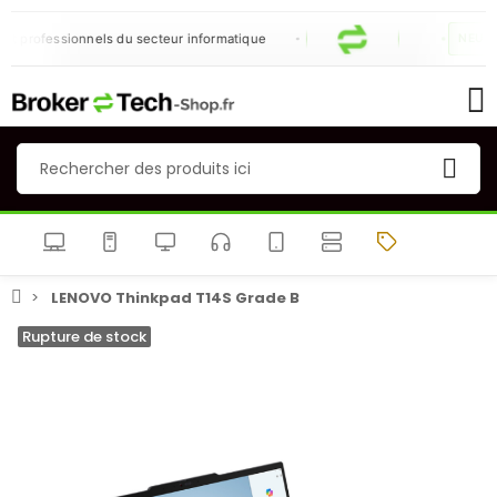
 professionnels du secteur informatique
NEUF &
LENOVO Thinkpad T14S Grade B
Rupture de stock